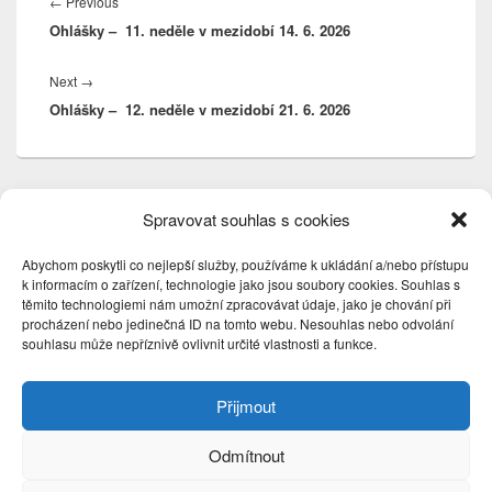
pro
Previous
←
Previous
příspěvek
Ohlášky – 11. neděle v mezidobí 14. 6. 2026
post:
Next
Next
→
Ohlášky – 12. neděle v mezidobí 21. 6. 2026
post:
Primary
Search
Search
Spravovat souhlas s cookies
Sidebar
for:
Widget
Area
Abychom poskytli co nejlepší služby, používáme k ukládání a/nebo přístupu
k informacím o zařízení, technologie jako jsou soubory cookies. Souhlas s
Nejnovější příspěvky
těmito technologiemi nám umožní zpracovávat údaje, jako je chování při
procházení nebo jedinečná ID na tomto webu. Nesouhlas nebo odvolání
Ohlášky – 18. neděle v mezidobí 2. 8. 2026
souhlasu může nepříznivě ovlivnit určité vlastnosti a funkce.
Ohlášky – poutní slavnost sv. Jakuba 26. 7. 2026
Ohlášky – 15. neděle v mezidobí 12. 7. 2026
Přijmout
Rozpis lektorů na červenec – srpen 2026
Ohlášky – svátek sv. Cyrila a Metoděje 5. 7. 2026
Odmítnout