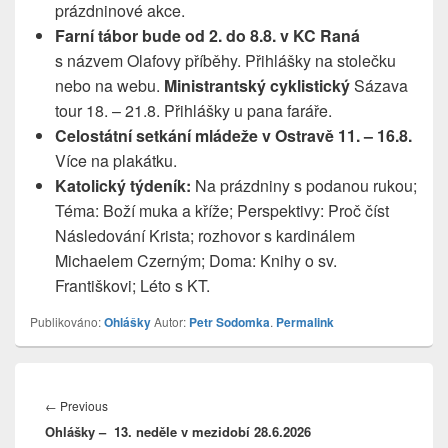
prázdninové akce.
Farní tábor bude od 2. do 8.8. v KC Raná
s názvem Olafovy příběhy. Přihlášky na stolečku
nebo na webu.
Ministrantský cyklistický
Sázava
tour 18. – 21.8. Přihlášky u pana faráře.
Celostátní setkání mládeže v Ostravě 11. – 16.8.
Více na plakátku.
Katolický týdeník:
Na prázdniny s podanou rukou;
Téma: Boží muka a kříže; Perspektivy: Proč číst
Následování Krista; rozhovor s kardinálem
Michaelem Czerným; Doma: Knihy o sv.
Františkovi; Léto s KT.
Publikováno:
Ohlášky
Autor:
Petr Sodomka
.
Permalink
Navigace
pro
Previous
←
Previous
příspěvek
Ohlášky – 13. neděle v mezidobí 28.6.2026
post: