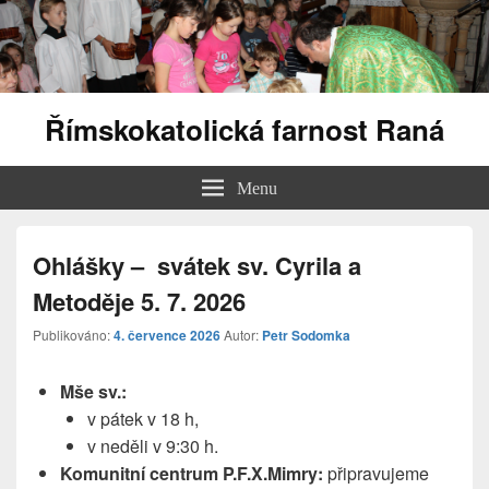
Římskokatolická farnost Raná
Menu
Ohlášky – svátek sv. Cyrila a
Metoděje 5. 7. 2026
Publikováno:
4. července 2026
Autor:
Petr Sodomka
Mše sv.:
v pátek v 18 h,
v neděli v 9:30 h.
Komunitní centrum P.F.X.Mimry:
připravujeme