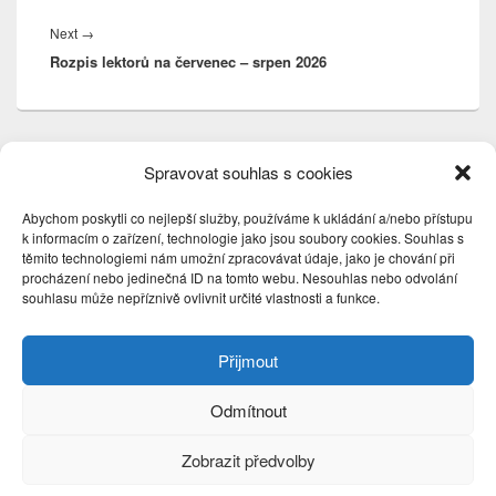
Next
Next
→
Rozpis lektorů na červenec – srpen 2026
post:
Primary
Search
Search
Spravovat souhlas s cookies
Sidebar
for:
Widget
Area
Abychom poskytli co nejlepší služby, používáme k ukládání a/nebo přístupu
k informacím o zařízení, technologie jako jsou soubory cookies. Souhlas s
Nejnovější příspěvky
těmito technologiemi nám umožní zpracovávat údaje, jako je chování při
procházení nebo jedinečná ID na tomto webu. Nesouhlas nebo odvolání
Ohlášky – 18. neděle v mezidobí 2. 8. 2026
souhlasu může nepříznivě ovlivnit určité vlastnosti a funkce.
Ohlášky – poutní slavnost sv. Jakuba 26. 7. 2026
Ohlášky – 15. neděle v mezidobí 12. 7. 2026
Přijmout
Rozpis lektorů na červenec – srpen 2026
Ohlášky – svátek sv. Cyrila a Metoděje 5. 7. 2026
Odmítnout
Zobrazit předvolby
Copyright © 2026
Římskokatolická farnost Raná
. All Rights Reserved.